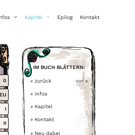
nfos
Kapitel
Epilog
Kontakt
IM BUCH BLÄTTERN:
0
« zurück
vor »
» Infos
EU
» Kapitel
I
» Kontakt
II
» Neu dabei