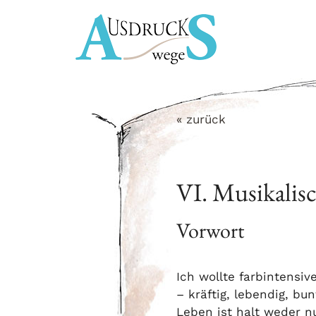
Zum
Inhalt
springen
« zurück
VI. Musikalis
Vorwort
Ich wollte farbintensiv
– kräftig, lebendig, bu
Leben ist halt weder n