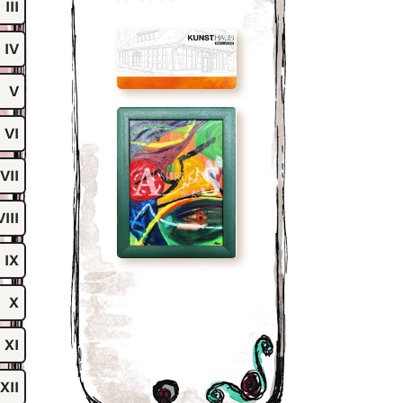
III
IV
V
VI
VII
VIII
IX
X
XI
XII