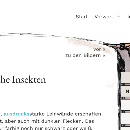
Start
Vorwort
I
vor »
zu den Bildern »
che Insekten
N
e,
ausdrucks
starke Leinwände erschaffen
nt, aber auch mit dunklen Flecken. Das
ur farbig noch nur schwarz oder weiß.