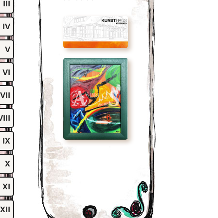
III
IV
V
VI
VII
VIII
IX
X
XI
XII