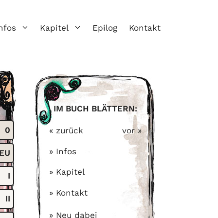
nfos
Kapitel
Epilog
Kontakt
IM BUCH BLÄTTERN:
0
« zurück
vor »
» Infos
EU
» Kapitel
I
» Kontakt
II
» Neu dabei