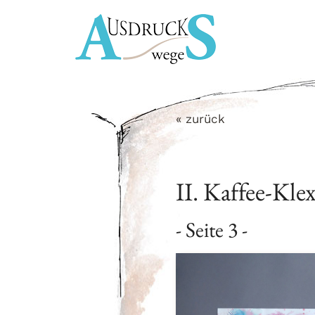
Zum
Inhalt
springen
« zurück
II. Kaffee-Kle
- Seite 3 -