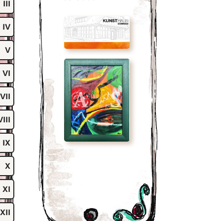
III
IV
V
VI
VII
VIII
IX
X
XI
XII