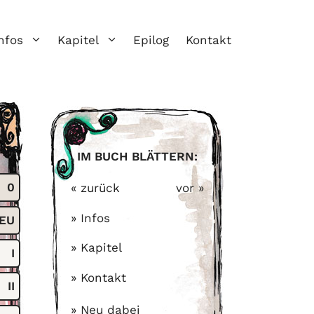
nfos
Kapitel
Epilog
Kontakt
IM BUCH BLÄTTERN:
0
« zurück
vor »
» Infos
EU
» Kapitel
I
» Kontakt
II
» Neu dabei